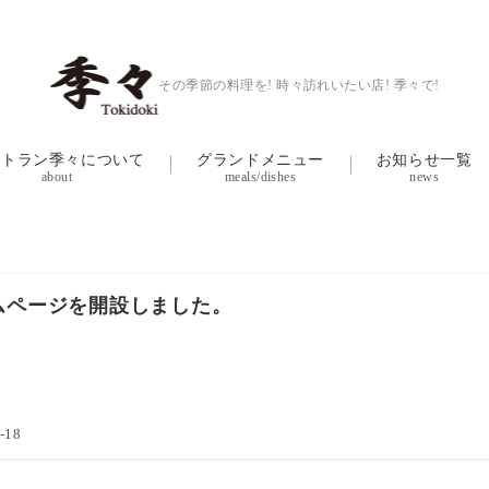
その季節の料理を! 時々訪れいたい店! 季々で!
ストラン季々について
グランドメニュー
お知らせ一覧
about
meals/dishes
news
ムページを開設しました。
-18